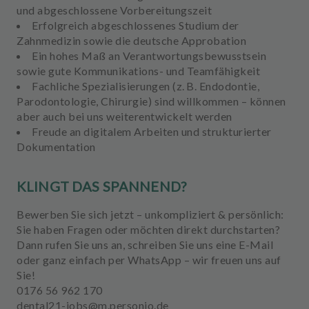
und
abgeschlossene Vorbereitungszeit
Erfolgreich
abgeschlossenes Studium der
Zahnmedizin
sowie die
deutsche Approbation
Ein hohes Maß an
Verantwortungsbewusstsein
sowie gute Kommunikations- und Teamfähigkeit
Fachliche Spezialisierungen
(z. B. Endodontie,
Parodontologie, Chirurgie) sind willkommen – können
aber auch bei uns weiterentwickelt werden
Freude an
digitalem Arbeiten
und strukturierter
Dokumentation
KLINGT DAS SPANNEND?
Bewerben Sie sich jetzt – unkompliziert & persönlich:
Sie haben Fragen oder möchten direkt durchstarten?
Dann rufen Sie uns an, schreiben Sie uns eine
E-Mail
o
der ganz einfach per
WhatsApp
– wir freuen uns auf
Sie!
0176 56 962 170
dental21-jobs@m.personio.de