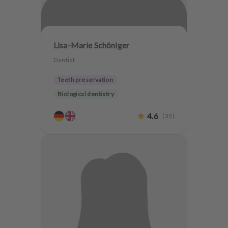
Lisa-Marie Schöniger
Dentist
Teeth preservation
Biological dentistry
4.6
(
35
)