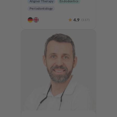
Aligner Therapy
Endodontics
Periodontology
Aesthetic dentistry
Dentures
4.9
(
117
)
CMD
Implantology
Teeth preservation
Anxiety Patients