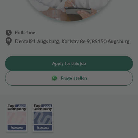
e
n
t
s
Full-time
T
Dental21 Augsburg, Karlstraße 9, 86150 Augsburg
e
a
m
Apply for this job
J
Frage stellen
o
b
s
E
q
u
i
p