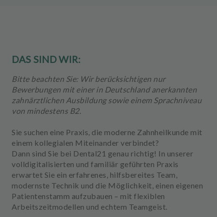
m
e
n
t
DAS SIND WIR:
Bitte beachten Sie: Wir berücksichtigen nur
Bewerbungen mit einer in Deutschland anerkannten
zahnärztlichen Ausbildung sowie einem Sprachniveau
von mindestens B2.
Sie suchen eine Praxis, die moderne Zahnheilkunde mit
einem kollegialen Miteinander verbindet?
Dann sind Sie bei
Dental21
genau richtig! In unserer
volldigitalisierten und familiär geführten Praxis
erwartet Sie ein erfahrenes, hilfsbereites Team,
modernste Technik und die Möglichkeit, einen eigenen
Patientenstamm aufzubauen – mit flexiblen
Arbeitszeitmodellen und echtem Teamgeist.