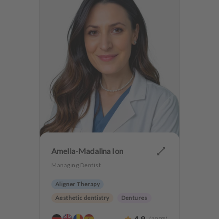
Amelia-Madalina Ion
Managing Dentist
Aligner Therapy
Aesthetic dentistry
Dentures
CMD
4.9
(
1093
)