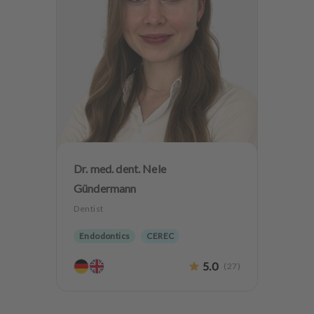
Dr. med. dent. Nele
Gündermann
Dentist
Endodontics
CEREC
Biological dentistry
5.0
(
27
)