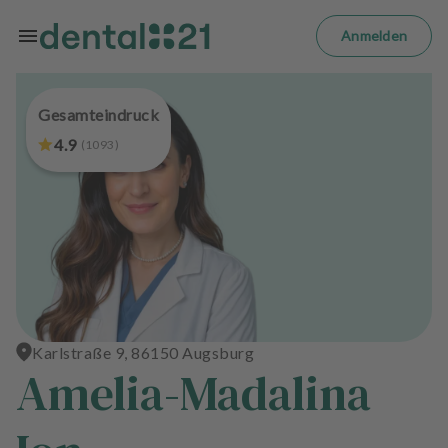
Zum Hauptinhalt springen
m
el
Anmelden
d
e
n
Gesamteindruck
S
t
4.9
(
1093
)
a
r
t
s
e
i
t
e
Karlstraße 9, 86150 Augsburg
Amelia-Madalina
B
e
h
a