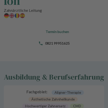
Ion
n
d
Zahnärztliche Leitung
l
u
n
g
Termin buchen
e
n
0821 99951625
T
e
a
m
Ausbildung & Berufserfahrung
J
o
b
Fachgebiet:
Aligner-Therapie
s
Ästhetische Zahnheilkunde
A
Hochwertiger Zahnersatz
CMD