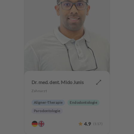
Dr. med. dent. Mido Junis
Zahnarzt
Aligner-Therapie
Endodontologie
Parodontologie
Ästhetische Zahnheilkunde
4.9
(
117
)
Hochwertiger Zahnersatz
CMD