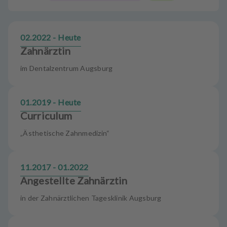
u
s
s
02.2022 - Heute
t
a
Zahnärztin
t
im Dentalzentrum Augsburg
t
u
n
01.2019 - Heute
g
Curriculum
„Ästhetische Zahnmedizin“
11.2017 - 01.2022
Angestellte Zahnärztin
in der Zahnärztlichen Tagesklinik Augsburg