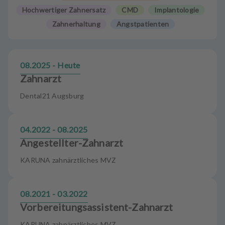
u
Hochwertiger Zahnersatz
CMD
Implantologie
s
Zahnerhaltung
Angstpatienten
s
t
a
t
08.2025 - Heute
t
Zahnarzt
u
n
Dental21 Augsburg
g
04.2022 - 08.2025
Angestellter-Zahnarzt
KARUNA zahnärztliches MVZ
08.2021 - 03.2022
Vorbereitungsassistent-Zahnarzt
KARUNA zahnärztliches MVZ