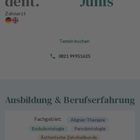
dent.
Junis
n
d
Zahnarzt
l
u
n
g
Termin buchen
e
n
0821 99951625
T
e
a
m
Ausbildung & Berufserfahrung
J
o
b
Fachgebiet:
Aligner-Therapie
s
Endodontologie
Parodontologie
A
Ästhetische Zahnheilkunde