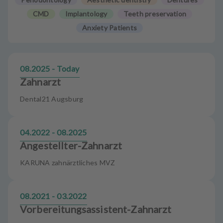
m
CMD
Implantology
Teeth preservation
e
n
Anxiety Patients
t
08.2025 - Today
Zahnarzt
Dental21 Augsburg
04.2022 - 08.2025
Angestellter-Zahnarzt
KARUNA zahnärztliches MVZ
08.2021 - 03.2022
Vorbereitungsassistent-Zahnarzt