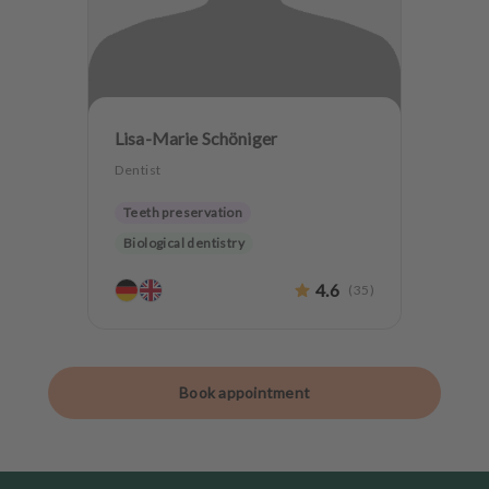
Lisa-Marie Schöniger
Dentist
Teeth preservation
Biological dentistry
4.6
(
35
)
Book appointment