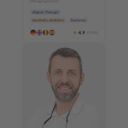
Managing Dentist
Aligner Therapy
Aesthetic dentistry
Dentures
CMD
4.9
(
1093
)