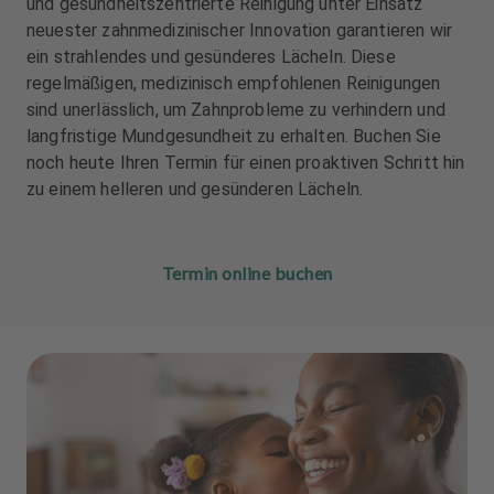
und gesundheitszentrierte Reinigung unter Einsatz
u
u
neuester zahnmedizinischer Innovation garantieren wir
s
s
ein strahlendes und gesünderes Lächeln. Diese
s
s
t
t
regelmäßigen, medizinisch empfohlenen Reinigungen
a
a
sind unerlässlich, um Zahnprobleme zu verhindern und
t
t
langfristige Mundgesundheit zu erhalten. Buchen Sie
t
t
noch heute Ihren Termin für einen proaktiven Schritt hin
u
u
zu einem helleren und gesünderen Lächeln.
n
n
g
g
Termin online buchen