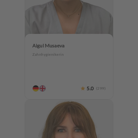
Aigul Musaeva
Zahnhygienikerin
5.0
(
299
)