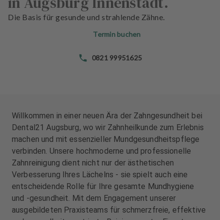
in Augsburg Innenstadt.
n
n
d
d
Die Basis für gesunde und strahlende Zähne.
l
l
Termin buchen
u
u
n
n
0821 99951625
g
g
e
e
n
n
T
T
e
e
Willkommen in einer neuen Ära der Zahngesundheit bei
a
a
Dental21 Augsburg, wo wir Zahnheilkunde zum Erlebnis
m
m
machen und mit essenzieller Mundgesundheitspflege
verbinden. Unsere hochmoderne und professionelle
J
J
Zahnreinigung dient nicht nur der ästhetischen
o
o
Verbesserung Ihres Lächelns - sie spielt auch eine
b
b
entscheidende Rolle für Ihre gesamte Mundhygiene
s
s
und -gesundheit. Mit dem Engagement unserer
ausgebildeten Praxisteams für schmerzfreie, effektive
A
A